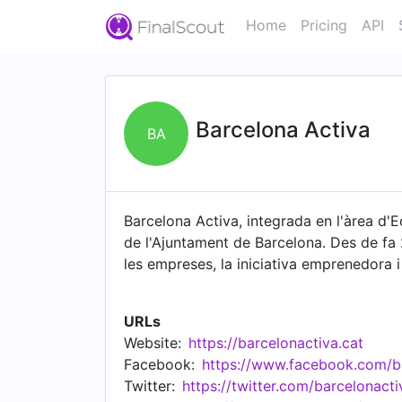
Home
Pricing
API
Barcelona Activa
BA
Barcelona Activa, integrada en l'àrea d
de l'Ajuntament de Barcelona. Des de fa 
les empreses, la iniciativa emprenedora i
clau de proximitat al territori. La missió
l'empresa, a la creació d'ocupació i a la
URLs
progrés social.
Website:
https://barcelonactiva.cat
Facebook:
https://www.facebook.com/ba
Twitter:
https://twitter.com/barcelonacti