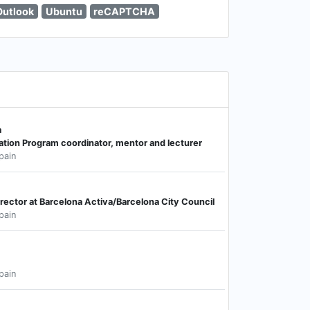
Outlook
Ubuntu
reCAPTCHA
a
tion Program coordinator, mentor and lecturer
pain
rector at Barcelona Activa/Barcelona City Council
pain
pain