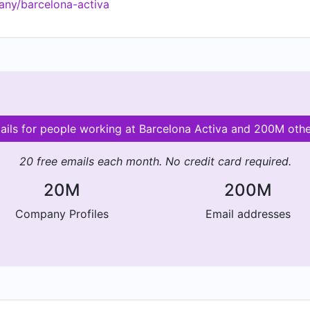
any/barcelona-activa
mails for people working at Barcelona Activa and 200M oth
20 free emails each month. No credit card required.
20M
200M
Company Profiles
Email addresses