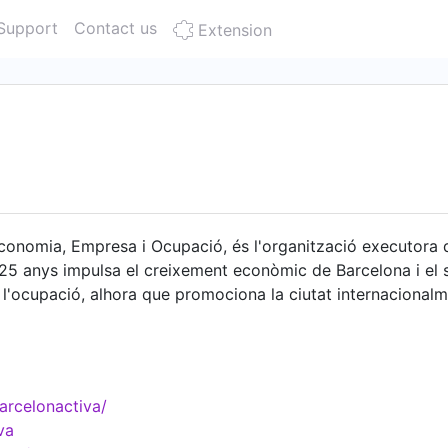
Support
Contact us
Extension
'Economia, Empresa i Ocupació, és l'organització executora
25 anys impulsa el creixement econòmic de Barcelona i el 
 l'ocupació, alhora que promociona la ciutat internacionalme
 de Barcelona Activa és ser l'organització de referència al s
 projecció internacional de Barcelona com un entorn excel·len
rcelonactiva/
va