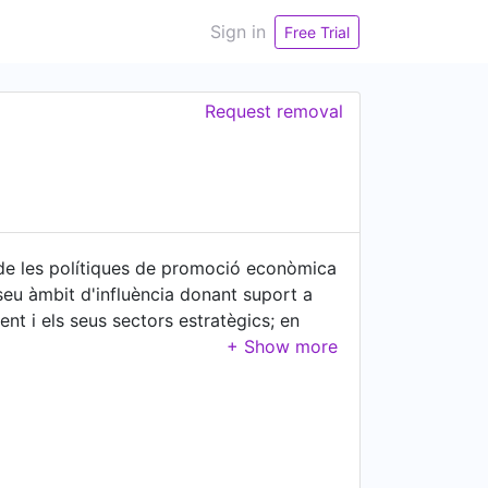
Sign in
Free Trial
Request removal
 de les polítiques de promoció econòmica
seu àmbit d'influència donant suport a
nt i els seus sectors estratègics; en
ervei de les polítiques de suport a
t per a l'activitat econòmica i el