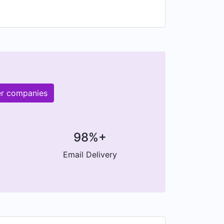
er companies
98%+
Email Delivery