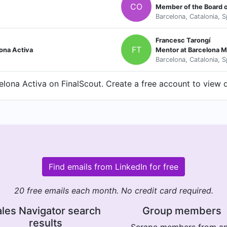
CO
Member of the Board o
Barcelona, Catalonia, S
Francesc Tarongí
FT
ona Activa
Mentor at Barcelona 
Barcelona, Catalonia, S
lona Activa on FinalScout. Create a free account to view d
Find emails from LinkedIn for free
20 free emails each month. No credit card required.
les Navigator search
Group members
results