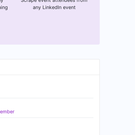
ny
Scrape event attendees from
ning
any LinkedIn event
ember