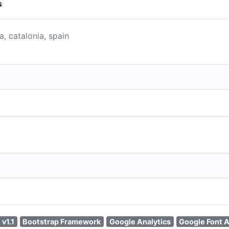
s
a, catalonia, spain
v1.1
Bootstrap Framework
Google Analytics
Google Font A