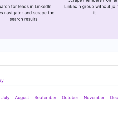
Scrape members from a
arch for leads in LinkedIn
LinkedIn group without joi
es navigator and scrape the
it
search results
ay
July
August
September
October
November
Dec