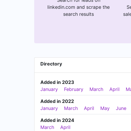
Search for leads on
linkedin.com and scrape the
Se
search results
sal
Directory
Added in 2023
January
February
March
April
M
Added in 2022
January
March
April
May
June
Added in 2024
March
April