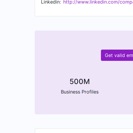
Linkedin:
http://www.linkedin.com/comp
Get valid e
500M
Business Profiles