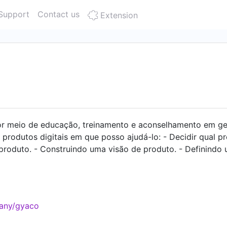
Support
Contact us
Extension
or meio de educação, treinamento e aconselhamento em ge
e produtos digitais em que posso ajudá-lo: - Decidir qual 
roduto. - Construindo uma visão de produto. - Definindo 
to de produtos. - Diversificar seu portfólio de produtos. 
decisões de fim de vida. Algumas das empresas com as qua
onta Azul, Locaweb, Vindi, MaxMilhas, FunRetro, Geofusion, 
pany/gyaco