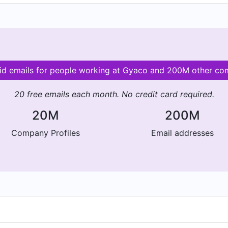
lid emails for people working at Gyaco and 200M other co
20 free emails each month. No credit card required.
20M
200M
Company Profiles
Email addresses