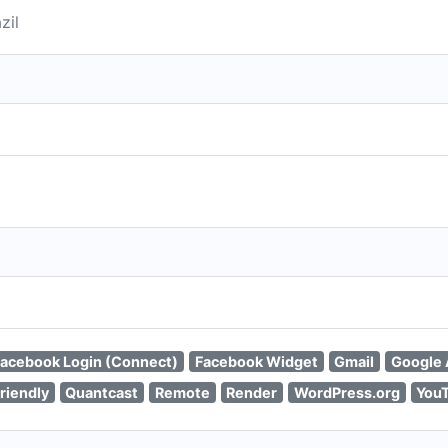
zil
acebook Login (Connect)
Facebook Widget
Gmail
Google 
riendly
Quantcast
Remote
Render
WordPress.org
You