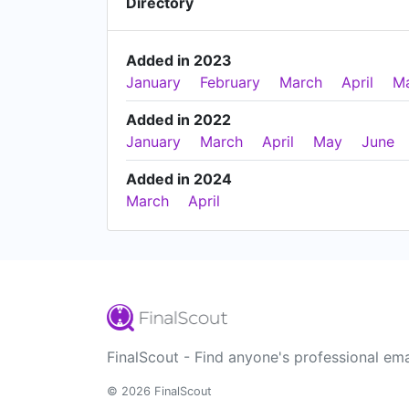
Directory
Added in 2023
January
February
March
April
M
Added in 2022
January
March
April
May
June
Added in 2024
March
April
FinalScout - Find anyone's professional ema
© 2026 FinalScout