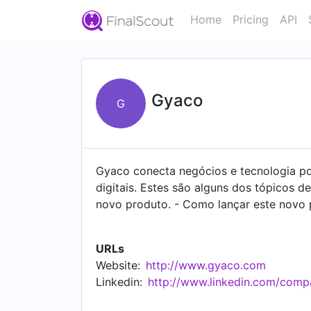
Home
Pricing
API
Gyaco
G
Gyaco conecta negócios e tecnologia p
digitais. Estes são alguns dos tópicos d
novo produto. - Como lançar este novo p
Organizando sua equipe de desenvolvimen
produtos. - Definindo o preço. - Tomar 
URLs
Hospitalar, ClickBus, James, Magnetis, C
Website:
http://www.gyaco.com
Linkedin:
http://www.linkedin.com/com