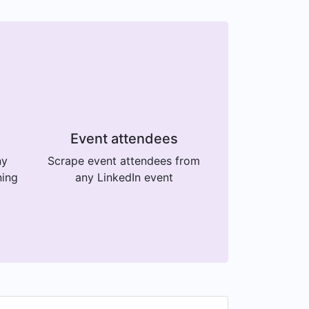
Event attendees
ny
Scrape event attendees from
ning
any LinkedIn event