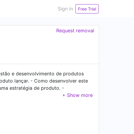
Sign in
Free Trial
Request removal
stão e desenvolvimento de produtos
produto lançar. - Como desenvolver este
uma estratégia de produto. -
- Gerenciando seu portfólio de
is trabalhei são Gympass, Aliança
Eventials, Astrea e Alura.