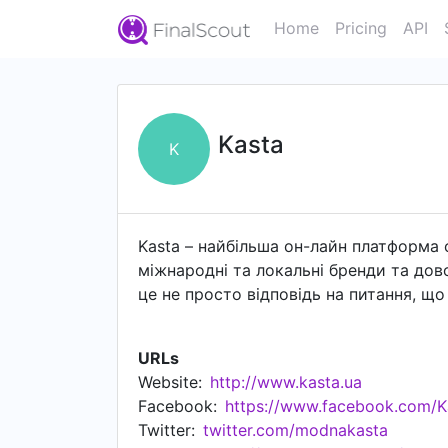
Home
Pricing
API
Kasta
K
Kasta – найбільша он-лайн платформа о
міжнародні та локальні бренди та до
це не просто відповідь на питання, що
щасливішими, наближає до мети, напов
якої такий вибір зробити просто, швид
URLs
Website:
http://www.kasta.ua
Facebook:
https://www.facebook.com/K
Twitter:
twitter.com/modnakasta