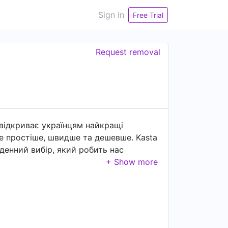
Sign in
Free Trial
Request removal
taвідкриває українцям найкращі
е простіше, швидше та дешевше. Kasta
оденний вибір, який робить нас
ї. А Kasta – це та відправна точка, з
ьйонів покупців 10 років любові