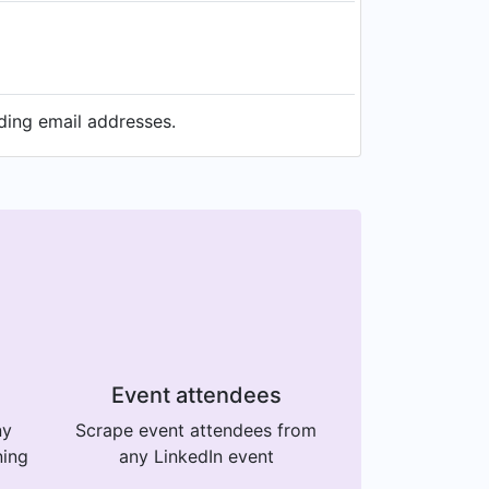
uding email addresses.
Event attendees
ny
Scrape event attendees from
ning
any LinkedIn event