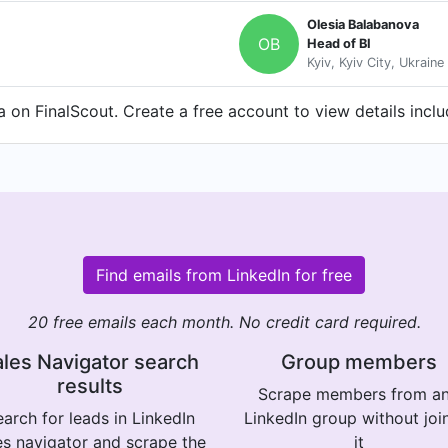
Olesia Balabanova
OB
Head of BI
Kyiv, Kyiv City, Ukraine
 on FinalScout. Create a free account to view details incl
Find emails from LinkedIn for free
20 free emails each month. No credit card required.
les Navigator search
Group members
results
Scrape members from a
arch for leads in LinkedIn
LinkedIn group without joi
es navigator and scrape the
it