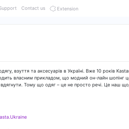
Support
Contact us
Extension
дягу, взуття та аксесуарів в Україні. Вже 10 років Kas
водить власним прикладом, що модний он-лайн шопінг ц
 вдягнути. Тому що одяг – це не просто речі. Це наш щ
нює надважливими відчуттями особливості, здійснює мрі
ко та дешево. 1 мільйон товарів 30 тисяч брендів 6 міл
asta.Ukraine