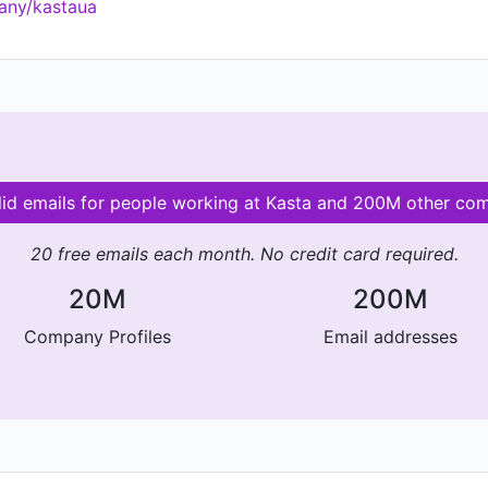
any/kastaua
lid emails for people working at Kasta and 200M other co
20 free emails each month. No credit card required.
20M
200M
Company Profiles
Email addresses