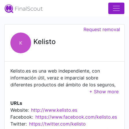
Request removal
Kelisto
K
Kelisto.es es una web independiente, con
información útil, veraz e imparcial sobre
diferentes productos del ámbito de los seguros,
las comunicaciones, la energía (gas y luz) y las
finanzas personales. Sabemos que el ahorro es
URLs
importante para cualquier consumidor. Por eso,
Website:
http://www.kelisto.es
trabajamos para aproximarle las últimas
Facebook:
https://www.facebook.com/kelisto.es
novedades, ofertas y comparativas de precios,
Twitter:
https://twitter.com/kelisto
de forma que tenga todas las herramientas en