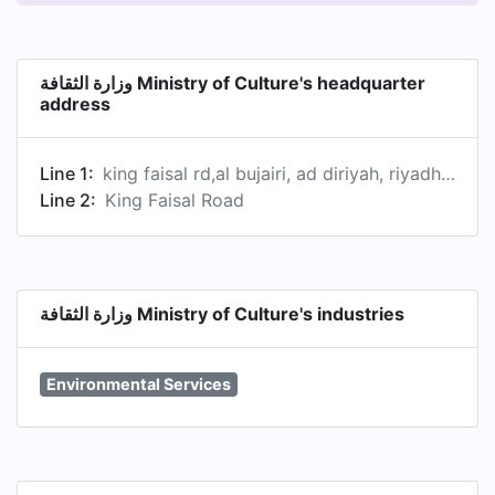
Commission also encourages investment to
support the development of the sector, fostering
partnerships with individuals, institutions and
وزارة الثقافة Ministry of Culture's headquarter
companies.
address
Line 1:
king faisal rd,al bujairi, ad diriyah, riyadh, riyadh, saudi arabia 13711, sa
Line 2:
King Faisal Road
وزارة الثقافة Ministry of Culture's industries
Environmental Services