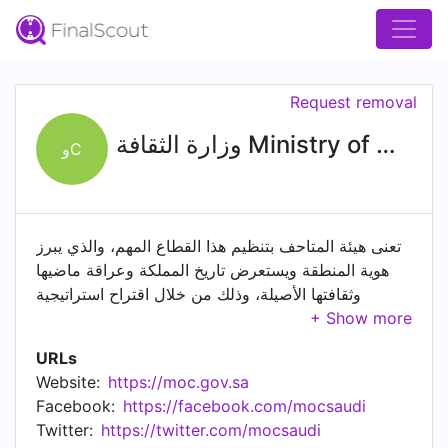
Request removal
وزارة الثقافة Ministry of Culture
وC
تعنى هيئة المتاحف بتنظيم هذا القطاع المهم، والذي يبرز
هوية المنطقة ويستعرض تاريخ المملكة وعراقة ماضيها
وثقافتها الأصيلة، وذلك من خلال اقتراح استراتيجية
للمتاحف وآليات العمل في هذا القطاع. كما ستقوم الهيئة
بالتشجيع على الاستثمار والتمويل في مجال المتاحف؛
URLs
للمساهمة في تنمية القطاع، مما يجلب العديد من الفرص
Website:
https://moc.gov.sa
الوظيفية والسياحية للمنطقة، والذي سيسهم في رفع
Facebook:
https://facebook.com/mocsaudi
جودة المتاحف وفق المقاييس العالمية. وستعمل الهيئة
Twitter:
https://twitter.com/mocsaudi
على تشجيع الأفراد والمؤسسات والشركات على إنتاج