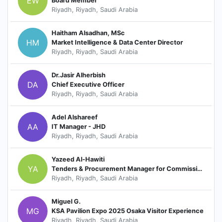
EW
Board Member
Riyadh, Riyadh, Saudi Arabia
Haitham Alsadhan, MSc
HM
Market Intelligence & Data Center Director
Riyadh, Riyadh, Saudi Arabia
Dr.Jasir Alherbish
DA
Chief Executive Officer
Riyadh, Riyadh, Saudi Arabia
Adel Alshareef
AA
IT Manager - JHD
Riyadh, Riyadh, Saudi Arabia
Yazeed Al-Hawiti
YA
Tenders & Procurement Manager for Commissions and Entities Projects
Riyadh, Riyadh, Saudi Arabia
Miguel G.
MG
KSA Pavilion Expo 2025 Osaka Visitor Experience
Riyadh, Riyadh, Saudi Arabia