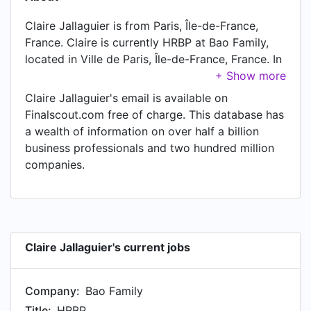
Claire Jallaguier is from Paris, Île-de-France,
France. Claire is currently HRBP at Bao Family,
located in Ville de Paris, Île-de-France, France. In
Claire's previous role as a Chargée de
recrutement et de formation at École normale
Claire Jallaguier's email is available on
supérieure, Claire worked in Ville de Paris, Île-de-
Finalscout.com free of charge. This database has
France, France until Aug 2023. Prior to joining
a wealth of information on over half a billion
École normale supérieure, Claire was a Chargée
business professionals and two hundred million
de missions RH at GIE Qualité Entreprises and
companies.
held the position of Chargée de missions RH.
Prior to that, Claire was a Assitante RH
généraliste (Stage) at GIE Qualité Entreprises
from Apr 2019 to Jun 2019. Claire started
working as Assistante communication/marketing
Claire Jallaguier's current jobs
at SARL ITAQUE in Région de Paris, France in Apr
2017.
Company:
Bao Family
Title:
HRBP