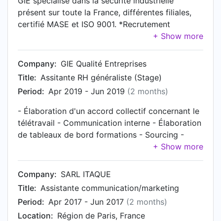
GIE spécialisé dans la sécurité industrielle
présent sur toute la France, différentes filiales,
certifié MASE et ISO 9001. *Recrutement
Optimisation du processus des outils de
recrutement Création et alimentation des
tableaux de reporting Accompagnement des
Company:
GIE Qualité Entreprises
directeurs de région sur l'ensemble du processus
Title:
Assitante RH généraliste (Stage)
de recrutement Stratégie de sourcing Rédaction
Period:
Apr 2019 - Jun 2019
(2 months)
et diffusion des annonces Pré-qualification des
candidats et entretiens Intégration et suivi
- Élaboration d'un accord collectif concernant le
mensuel des nouveaux collaborateurs Rédaction
télétravail - Communication interne - Élaboration
des contrats et avenants *Formation
de tableaux de bord formations - Sourcing -
Élaboration du plan de formation de 4 entités en
Participation à l'élaboration de matrices poly-
fonction des besoins des collaborateurs et du
compétences (GPEC) - Enquête auprès des
directeur de région Organisation des sessions de
salariés télétravailleurs
Company:
SARL ITAQUE
formation Relation avec l'OPCO
Title:
Assistante communication/marketing
Accompagnement des collaborateurs dans leurs
projets de formation et financement dans le
Period:
Apr 2017 - Jun 2017
(2 months)
cadre du CPF *Communication interne Création
Location:
Région de Paris, France