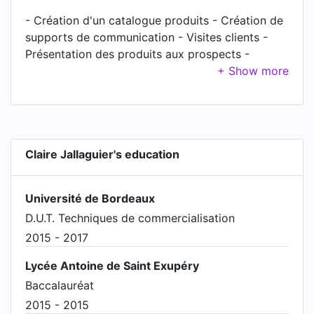
de support de communication : informer les
- Création d'un catalogue produits - Création de
collaborateurs des postes à pourvoir Création du
supports de communication - Visites clients -
support du journal interne mensuel Coordination
Présentation des produits aux prospects -
et rédaction du journal interne mensuel Projets
Animation des réseaux sociaux
transverses : Mobilité interne, GPEC, Culture
d'entreprise, Marque employeur
Claire Jallaguier's education
Université de Bordeaux
D.U.T. Techniques de commercialisation
2015 - 2017
Lycée Antoine de Saint Exupéry
Baccalauréat
2015 - 2015