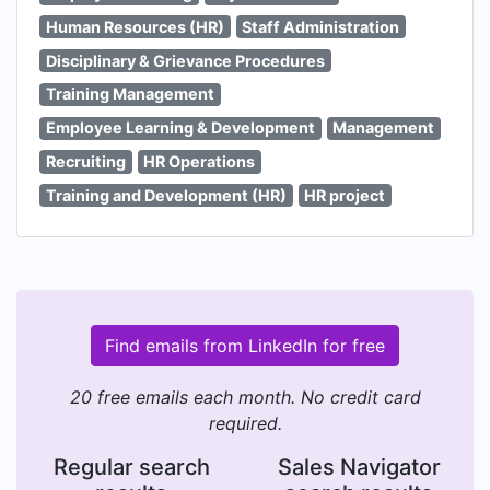
Human Resources (HR)
Staff Administration
Disciplinary & Grievance Procedures
Training Management
Employee Learning & Development
Management
Recruiting
HR Operations
Training and Development (HR)
HR project
Find emails from LinkedIn for free
20 free emails each month. No credit card
required.
Regular search
Sales Navigator