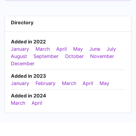
Comptes - Résultats : Transformation de 36% de
l'offre en B2B (vs 97% en B2C en début de
mission) - Technologie : Accompagnement au
Directory
lancement d'une Web TV basée sur la passion -
Création du catalogue produits - Définition des
tarifs et des supports de vente - En cours -
Added in 2022
Industriel Valorisation de Déchets : Audit
January
March
April
May
June
July
structurel commercial - Définition des zones de
August
September
October
November
chasse - Définition et pilotage des objectifs
December
commerciaux - Recrutement
Added in 2023
January
February
March
April
May
Added in 2024
March
April