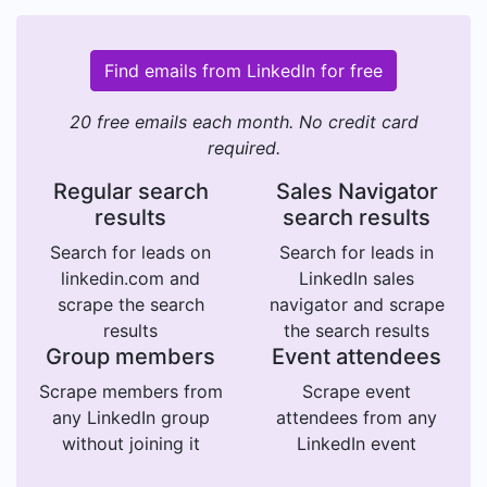
pour piloter l'activité commerciale globale - Des
missions personnalisées, adaptées selon votre
temps, vos disponibilités et vos échéances. - Un
Find emails from LinkedIn for free
regard nouveau et extérieur à l'entreprise - Pas
de risque ni de charges sociales car nous vous
20 free emails each month. No credit card
proposons un contrat de prestations de services
required.
- Un engagement fort par une lettre de mission,
Regular search
Sales Navigator
une clause d'exclusivité et de confidentialité.
results
search results
Exemples de missions menées : - Expert-
Comptable : Refonte et simplification de
Search for leads on
Search for leads in
catalogue - accompagnement à la réponse
linkedin.com and
LinkedIn sales
prospect - définition zone de chalandise.
scrape the search
navigator and scrape
Résultats : Croissance de 250K€ de revenus en 7
results
the search results
mois, nouvelle offre lancée sur LMNP - Industriel
Group members
Event attendees
: Transformation d'un Business Model B2C vers
Scrape members from
Scrape event
un Business Model B2B - Management d'une
any LinkedIn group
attendees from any
équipe de commerciaux terrains - définition
without joining it
LinkedIn event
cibles prospects - mise en place CRM et suivi
clients. Accompagnement sur clients Grands