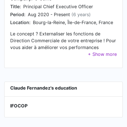
Title:
Principal Chief Executive Officer
Period:
Aug 2020 - Present
(6 years)
Location:
Bourg-la-Reine, Île-de-France, France
Le concept ? Externaliser les fonctions de
Direction Commerciale de votre entreprise ! Pour
vous aider à améliorer vos performances
commerciales, à court terme et de façon durable,
Cinq-Huitième vous accompagne en prenant en
charge toutes les missions de Direction
Commerciale, à temps partagé ou dans le cadre
de missions ponctuelles. Nous vous proposons :
Claude Fernandez's education
- d'élaborer votre stratégie & un plan d'actions
commerciales👓 - de recruter et de former vos
commerciaux 🎯 - de manager votre force de
IFOCOP
vente 🐱‍🏍 - de nous engager en mettant en
oeuvre nos préconisations 🙆‍♂️ Quels avantages
pour votre entreprise : - Une ressource cadre