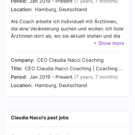
Period:
Jan 2019 - Present
(7 years, 7 months)
Location:
Hamburg, Deutschland
Als Coach arbeite ich individuell mit Ärztinnen,
die eine Veränderung suchen und wollen. Ich hole
Ärztinnen dort ab, wo sie aktuell stehen und die
bereit sind, kontinuierlich mit mir an sich zu
arbeiten. Kernthemen sind oft: ✔️ Selbstzweifel
✔️ Zweifel an den eigenen Kompetenzen ✔️
Company:
CEO Claudia Nacci Coaching
Umgang im hierarchischen System und männlich
Title:
CEO Claudia Nacci Coaching | Coaching für Ärztinnen
dominiertem Feld ✔️ Wunsch nach stärkerer
Period:
Jan 2019 - Present
(7 years, 7 months)
Durchsetzung ✔️ Wunsch nach
Location:
Hamburg, Deutschland
selbstbewussterem Auftreten In meiner neuen
Rolle als zertifizierter Systemischer Coach und
ausgebildete Focusing-Begleiterin nutze ich
heute die Stärke, die ich aus meiner eigenen
Geschichte und den damit verbundenen
Claudia Nacci's past jobs
Erfahrungen entwickelt habe, um Frauen auf
ihrem Weg der Veränderung zu unterstützen. In