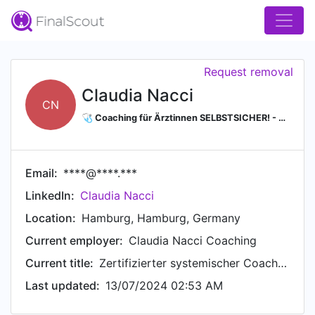
Request removal
Claudia Nacci
CN
🩺 Coaching für Ärztinnen SELBSTSICHER! - WEIBLICH! - SOUVERÄN! Ab jetzt, selbstsicheres Auftreten I klares Durchsetzen | Vertrauen in eigene Kompetenzen gewinnen | Gelassener werden | berufliche Neuorientierung |
Email:
****@****.***
LinkedIn:
Claudia Nacci
Location:
Hamburg, Hamburg, Germany
Current employer:
Claudia Nacci Coaching
Current title:
Zertifizierter systemischer Coach | FOCUSING orientiertes Coaching
Last updated:
13/07/2024 02:53 AM