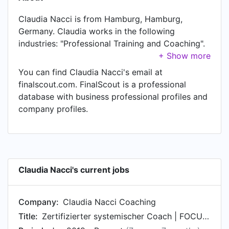
Claudia Nacci is from Hamburg, Hamburg,
Germany. Claudia works in the following
industries: "Professional Training and Coaching".
Claudia is currently Zertifizierter systemischer
Coach | FOCUSING orientiertes Coaching at
You can find Claudia Nacci's email at
Claudia Nacci Coaching , located in Hamburg,
finalscout.com. FinalScout is a professional
Deutschland. Claudia also works as CEO Claudia
database with business professional profiles and
Nacci Coaching | Coaching für Ärztinnen at CEO
company profiles.
Claudia Nacci Coaching , a job Claudia has held
since Jan 2019. In Claudia's previous role as a
Consulting für Brands und Start-ups at Claudia
Nacci , Claudia worked in Hamburg, Deutschland
until Aug 2019.
Claudia Nacci's current jobs
Company:
Claudia Nacci Coaching
Title:
Zertifizierter systemischer Coach | FOCUSING orientiertes Coaching